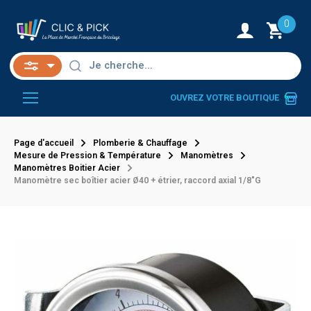
0
OUVREZ VOTRE BOUTIQUE
Page d'accueil
Plomberie & Chauffage
Mesure de Pression & Température
Manomètres
Manomètres Boitier Acier
Manomètre sec boîtier acier Ø40 + étrier, raccord axial 1/8"G