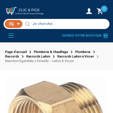
0
OUVREZ VOTRE BOUTIQUE
Page d'accueil
Plomberie & Chauffage
Plomberie
Raccords
Raccords Laiton
Raccords Laiton à Visser
Manchon Égal Mâle x Femelle - Laiton À Visser