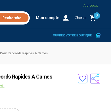
A propos
0
Mon compte
Chariot
OUVREZ VOTRE BOUTIQUE
 Pour Raccords Rapides A Cames
cords Rapides A Cames
vis