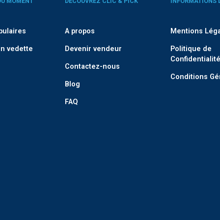
DU MOMENT
DÉCOUVREZ CLIC & PICK
INFORMATIONS 
pulaires
A propos
Mentions Lég
n vedette
Devenir vendeur
Politique de
Confidentialit
Contactez-nous
Conditions Gé
Blog
FAQ