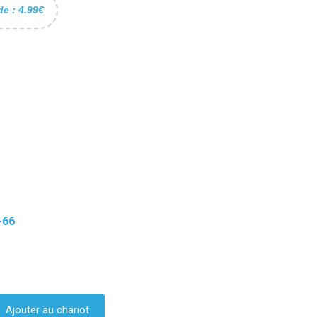
de : 4.99€
-66
Ajouter au chariot