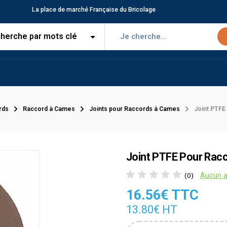
La place de marché Française du Bricolage
rds
Raccord à Cames
Joints pour Raccords à Cames
Joint PTFE
Joint PTFE Pour Rac
Aucun a
(0)
16.56€ TTC
13.80€ HT