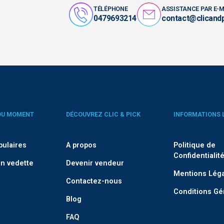
TÉLÉPHONE
ASSISTANCE PAR E-M
0479693214
contact@clicand
DU MOMENT
DÉCOUVREZ CLIC & PICK
INFORMATIONS 
pulaires
A propos
Politique de
Confidentialit
n vedette
Devenir vendeur
Mentions Lég
Contactez-nous
Conditions Gé
Blog
FAQ