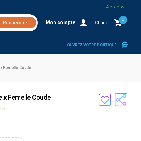
A propos
0
Mon compte
Chariot
OUVREZ VOTRE BOUTIQUE
e x Femelle Coude
le x Femelle Coude
vis