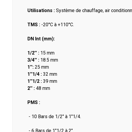
Utilisations :
Système de chauffage, air conditionné
TMS :
-20°C à +110°C.
DN Int (mm):
1/2'' :
15 mm
3/4'' :
18.5 mm
1'':
25 mm
1''1/4 :
32 mm
1''1/2 :
39 mm
2'' :
48 mm
PMS :
- 10 Bars de 1/2" à 1"1/4.
- 6 Bars de 1"1/2 à 2".