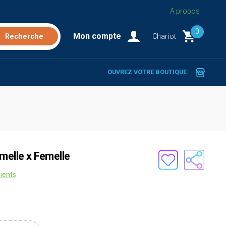
A propos
0
Mon compte
Chariot
OUVREZ VOTRE BOUTIQUE
melle x Femelle
lients