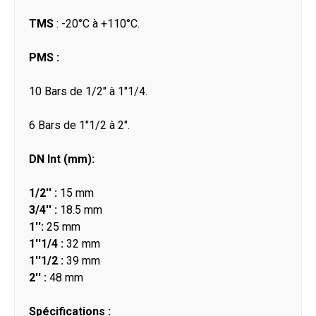
TMS
: -20°C à +110°C.
PMS :
10 Bars de 1/2" à 1"1/4.
6 Bars de 1"1/2 à 2".
DN Int (mm):
1/2'' :
15 mm
3/4'' :
18.5 mm
1'':
25 mm
1''1/4 :
32 mm
1''1/2 :
39 mm
2'' :
48 mm
Spécifications :