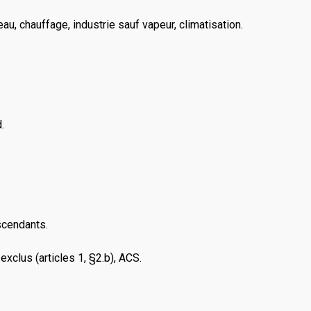
au, chauffage, industrie sauf vapeur, climatisation.
.
scendants.
xclus (articles 1, §2.b), ACS.