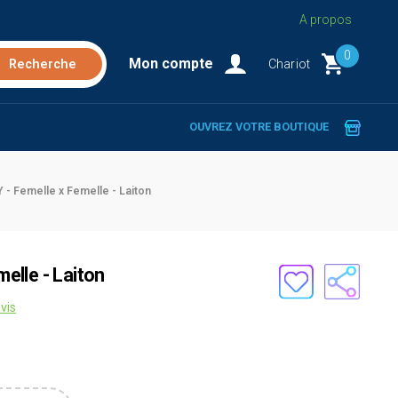
A propos
0
Mon compte
Chariot
OUVREZ VOTRE BOUTIQUE
 Y - Femelle x Femelle - Laiton
melle - Laiton
vis