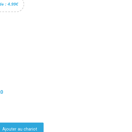
de : 4.99€
20
Ajouter au chariot