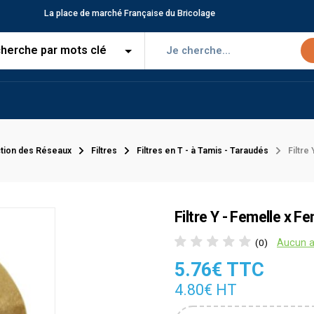
La place de marché Française du Bricolage
tion des Réseaux
Filtres
Filtres en T - à Tamis - Taraudés
Filtre
Filtre Y - Femelle x Fe
Aucun a
(0)
5.76€ TTC
4.80€ HT