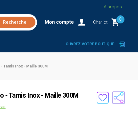
A propos
0
Mon compte
Chariot
OUVREZ VOTRE BOUTIQUE
 - Tamis Inox - Maille 300Μ
o - Tamis Inox - Maille 300Μ
vis