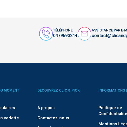
TÉLÉPHONE
ASSISTANCE PAR E-M
0479693214
contact@clicand
DU MOMENT
DÉCOUVREZ CLIC & PICK
INFORMATIONS 
pulaires
A propos
Politique de
Confidentialit
n vedette
Contactez-nous
Mentions Lég