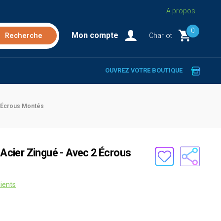
A propos
0
Mon compte
Chariot
OUVREZ VOTRE BOUTIQUE
2 Écrous Montés
n Acier Zingué - Avec 2 Écrous
lients