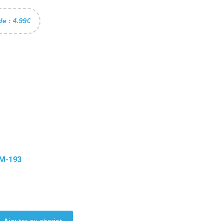
de : 4.99€
 193 - Filetage M14
M-193