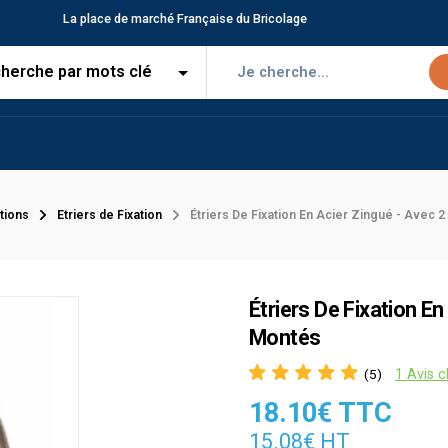
La place de marché Française du Bricolage
ations
Etriers de Fixation
Étriers De Fixation En Acier Zingué - Avec 
Étriers De Fixation E
Montés
1 Avis c
(5)
18.10€ TTC
15.08€ HT