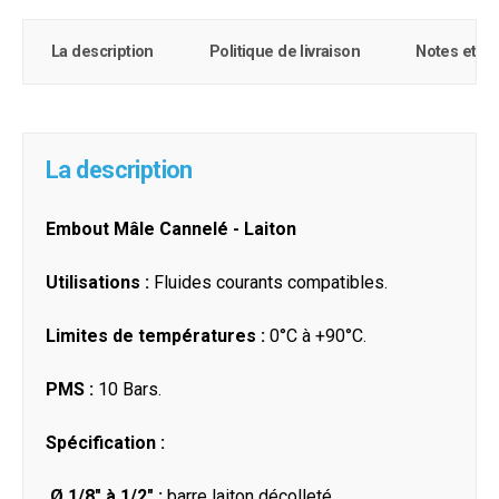
La description
Politique de livraison
Notes et c
La description
Embout Mâle Cannelé - Laiton
Utilisations :
Fluides courants compatibles.
Limites de températures :
0°C à +90°C.
PMS :
10 Bars.
Spécification :
Ø 1/8" à 1/2" :
barre laiton décolleté.