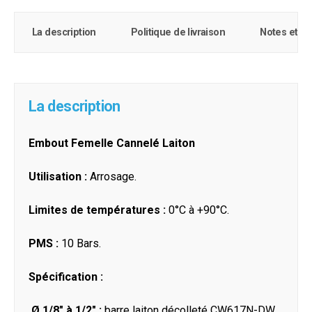
La description
Politique de livraison
Notes et c
La description
Embout Femelle Cannelé Laiton
Utilisation :
Arrosage.
Limites de températures :
0°C à +90°C.
PMS :
10 Bars.
Spécification :
Ø 1/8" à 1/2" :
barre laiton décolleté CW617N-DW.