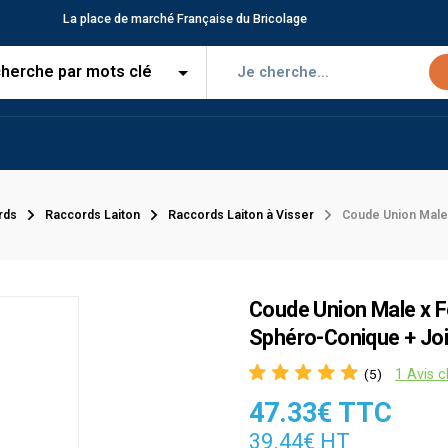
La place de marché Française du Bricolage
rds
Raccords Laiton
Raccords Laiton à Visser
Coude Union Male 
Coude Union Male x Fe
Sphéro-Conique + Joi
1 Avis c
(5)
47.33€ TTC
39.44€ HT