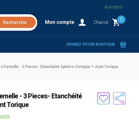
A propos
0
Mon compte
Chariot
OUVREZ VOTRE BOUTIQUE
x Femelle - 3 Pieces- Etanchéité Sphéro-Conique + Joint Torique
melle - 3 Pieces- Etanchéité
nt Torique
lients