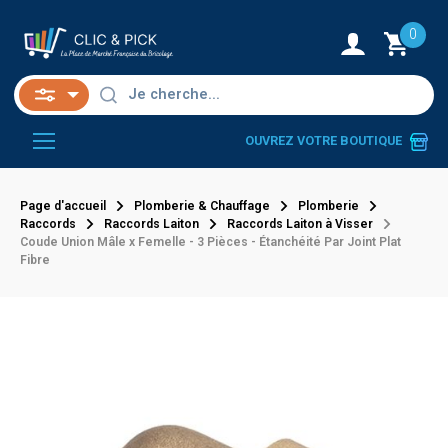
0
OUVREZ VOTRE BOUTIQUE
Page d'accueil
Plomberie & Chauffage
Plomberie
Raccords
Raccords Laiton
Raccords Laiton à Visser
Coude Union Mâle x Femelle - 3 Pièces - Étanchéité Par Joint Plat
Fibre