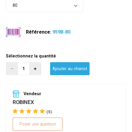
80
Référence:
959B-80
Sélectionnez la quantité
Ajouter au chariot
Vendeur
ROBINEX
(5)
Poser une question