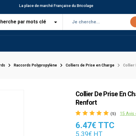
La place de marché Française du Bricolage
rds
Raccords Polypropylène
Colliers de Prise en Charge
Collier
Collier De Prise En C
Renfort
15 Avis 
(5)
6.47€ TTC
5.39€ HT