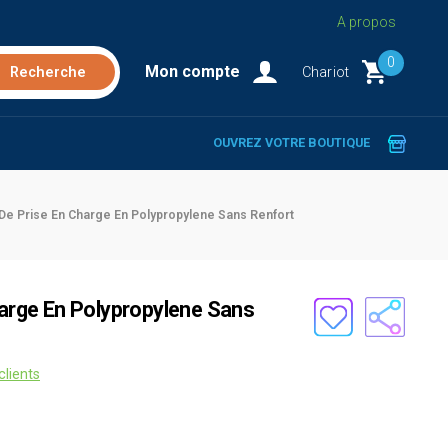
A propos
0
Mon compte
Chariot
OUVREZ VOTRE BOUTIQUE
 De Prise En Charge En Polypropylene Sans Renfort
harge En Polypropylene Sans
clients