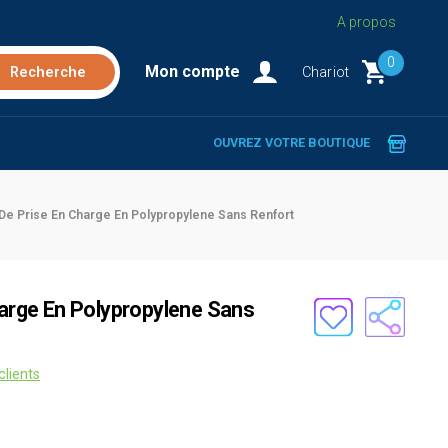
A propos
0
Mon compte
Chariot
OUVREZ VOTRE BOUTIQUE
 De Prise En Charge En Polypropylene Sans Renfort
harge En Polypropylene Sans
clients