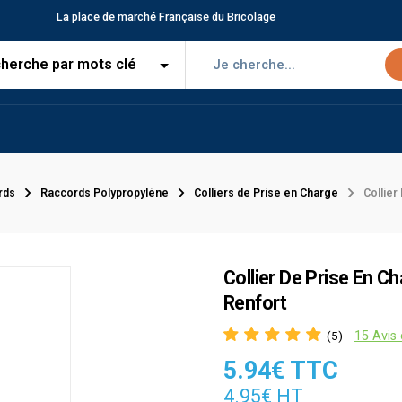
La place de marché Française du Bricolage
rds
Raccords Polypropylène
Colliers de Prise en Charge
Collier
Collier De Prise En C
Renfort
15 Avis 
(5)
5.94€ TTC
4.95€ HT