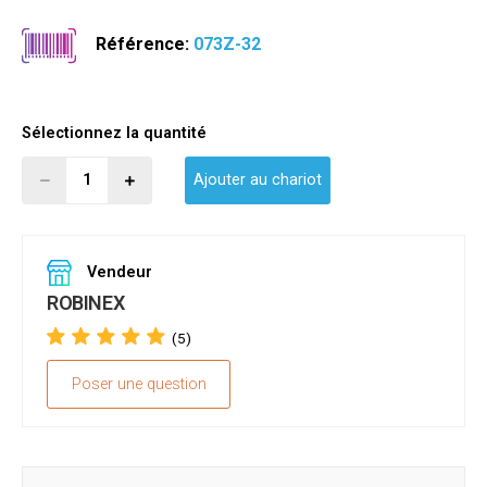
Référence:
073Z-32
Sélectionnez la quantité
Ajouter au chariot
Vendeur
ROBINEX
(5)
Poser une question