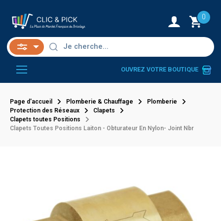
0
OUVREZ VOTRE BOUTIQUE
Page d'accueil
Plomberie & Chauffage
Plomberie
Protection des Réseaux
Clapets
Clapets toutes Positions
Clapets Toutes Positions Laiton - Obturateur En Nylon- Joint Nbr