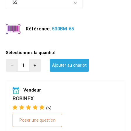
65
Référence:
530BM-65
Sélectionnez la quantité
Ajouter au chariot
Vendeur
ROBINEX
(5)
Poser une question