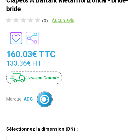
Clapets À Battant Métal Horizontal - Bride-
bride
Aucun avis
(0)
160.03€ TTC
133.36€ HT
Livraison Gratuite
Marque:
ADG
Sélectionnez la dimension (DN) :