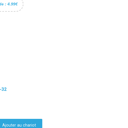
de : 4.99€
-32
Ajouter au chariot