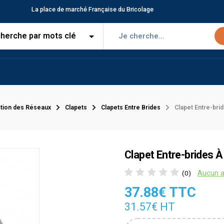
La place de marché Française du Bricolage
tion des Réseaux
Clapets
Clapets Entre Brides
Clapet Entre-bri
Clapet Entre-brides À
Aucun a
(0)
37.88€ TTC
31.57€ HT