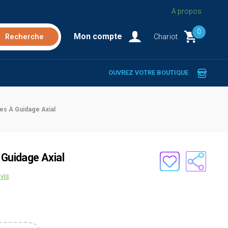
A propos
0
Mon compte
Chariot
OUVREZ VOTRE BOUTIQUE
des À Guidage Axial
 Guidage Axial
vis