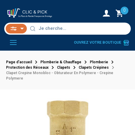
0
OUVREZ VOTRE BOUTIQUE
Page d'accueil
Plomberie & Chauffage
Plomberie
Protection des Réseaux
Clapets
Clapets Crépines
Clapet Crepine Monobloc - Obturateur En Polymere - Crepine
Polymere