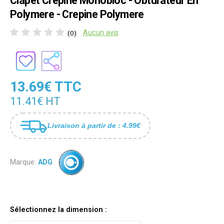
Clapet Crepine Monobloc - Obturateur En
Polymere - Crepine Polymere
Aucun avis
(0)
13.69€ TTC
11.41€ HT
Livraison à partir de : 4.99€
Marque:
ADG
Sélectionnez la dimension :