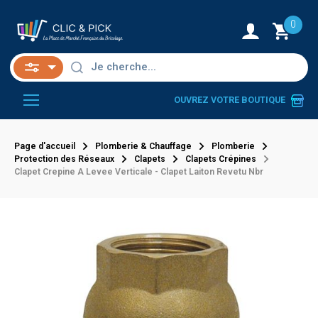
0
OUVREZ VOTRE BOUTIQUE
Page d'accueil
Plomberie & Chauffage
Plomberie
Protection des Réseaux
Clapets
Clapets Crépines
Clapet Crepine A Levee Verticale - Clapet Laiton Revetu Nbr