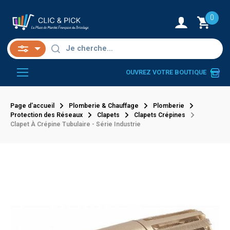
0
OUVREZ VOTRE BOUTIQUE
Page d'accueil
Plomberie & Chauffage
Plomberie
Protection des Réseaux
Clapets
Clapets Crépines
Clapet À Crépine Tubulaire - Série Industrie