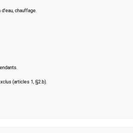
 d’eau, chauffage.
cendants.
clus (articles 1, §2.b).