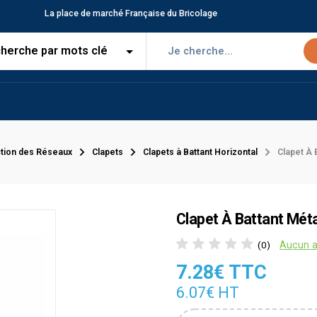
La place de marché Française du Bricolage
tion des Réseaux
Clapets
Clapets à Battant Horizontal
Clapet À 
Clapet À Battant Métal
Aucun a
(0)
7.28€ TTC
6.07€ HT