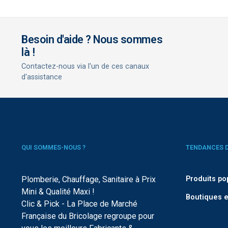
Besoin d'aide ? Nous sommes
là !
Contactez-nous via l'un de ces canaux
d'assistance
QUI SOMMES-NOUS ?
TENDANCES 
Plomberie, Chauffage, Sanitaire à Prix
Produits po
Mini & Qualité Maxi !
Boutiques e
Clic & Pick - La Place de Marché
Française du Bricolage regroupe pour