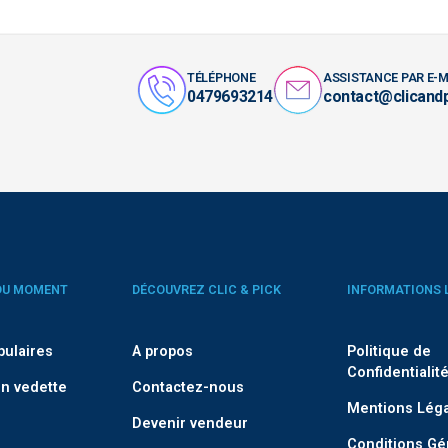
TÉLÉPHONE
ASSISTANCE PAR E-M
0479693214
contact@clicand
DU MOMENT
DÉCOUVREZ CLIC & PICK
INFORMATIONS 
pulaires
A propos
Politique de
Confidentialit
n vedette
Contactez-nous
Mentions Lég
Devenir vendeur
Conditions Gé