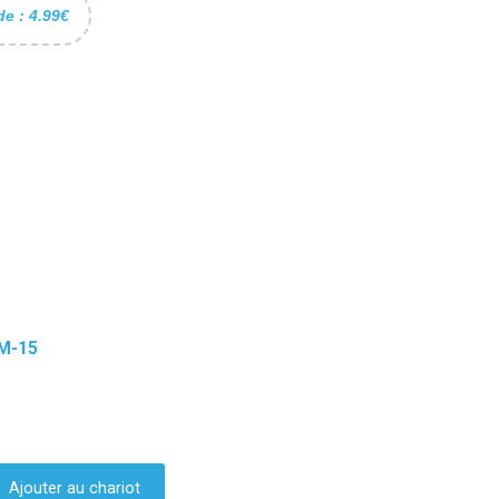
de : 4.99€
M-15
Ajouter au chariot