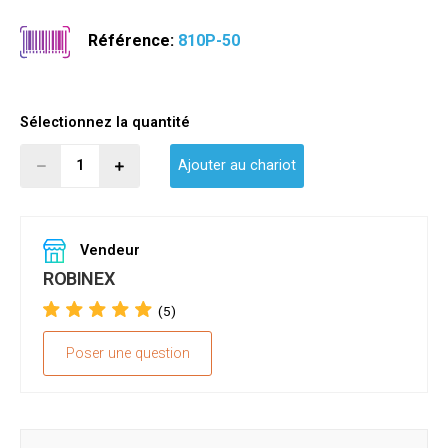
Référence:
810P-50
Sélectionnez la quantité
Ajouter au chariot
Vendeur
ROBINEX
(5)
Poser une question