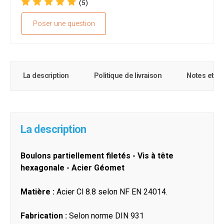
(5)
Poser une question
La description
Politique de livraison
Notes et c
La description
Boulons partiellement filetés - Vis à tête
hexagonale - Acier Géomet
Matière :
Acier Cl 8.8 selon NF EN 24014.
Fabrication :
Selon norme DIN 931