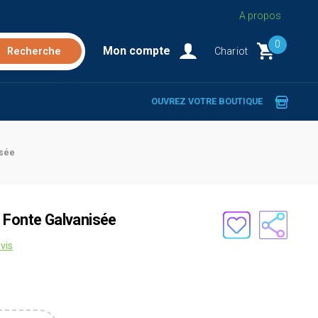
A propos
0
Mon compte
Chariot
OUVREZ VOTRE BOUTIQUE
isée
 Fonte Galvanisée
vis