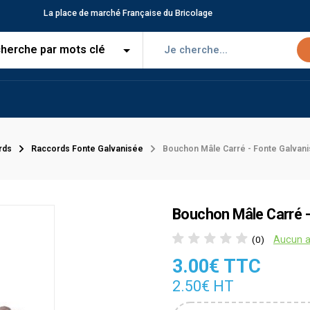
La place de marché Française du Bricolage
rds
Raccords Fonte Galvanisée
Bouchon Mâle Carré - Fonte Galvan
Bouchon Mâle Carré -
Aucun a
(0)
3.00€ TTC
2.50€ HT