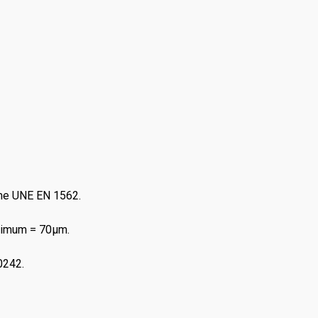
rme UNE EN 1562.
inimum = 70μm.
0242.