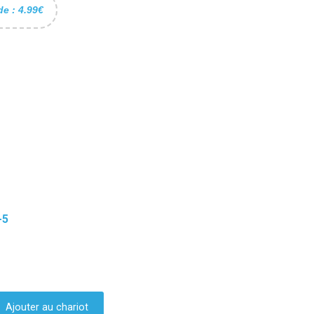
de : 4.99€
-5
Ajouter au chariot