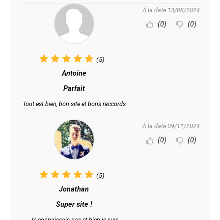
À la date 13/08/2024
(0)
(0)
(5)
Antoine
Parfait
Tout est bien, bon site et bons raccords
À la date 09/11/2024
(0)
(0)
(5)
Jonathan
Super site !
Je connaissais pas et bien je suis