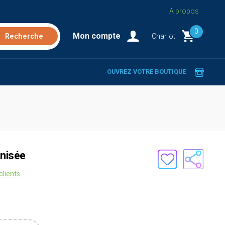
A propos
0
Mon compte
Chariot
OUVREZ VOTRE BOUTIQUE
anisée
clients