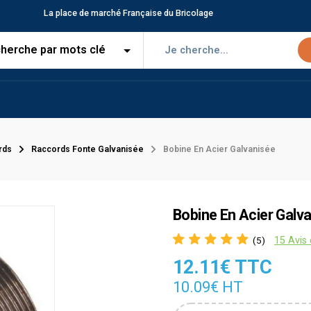
La place de marché Française du Bricolage
rds
Raccords Fonte Galvanisée
Bobine En Acier Galvanisée
Bobine En Acier Galv
15 Avis 
(5)
12.11€ TTC
10.09€ HT