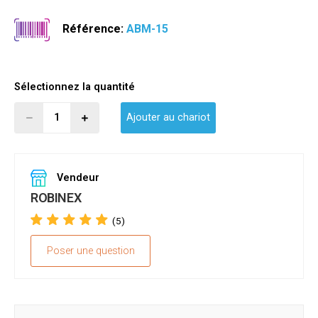
Référence:
ABM-15
Sélectionnez la quantité
Ajouter au chariot
Vendeur
ROBINEX
(5)
Poser une question