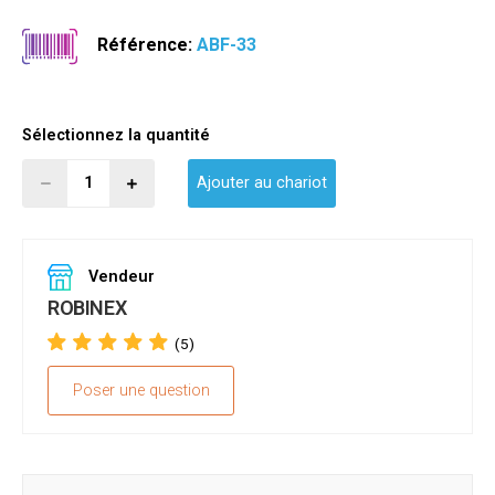
Référence:
ABF-33
Sélectionnez la quantité
Ajouter au chariot
Vendeur
ROBINEX
(5)
Poser une question