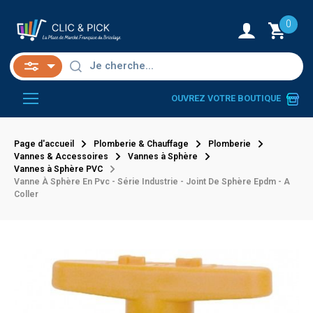
0
OUVREZ VOTRE BOUTIQUE
Page d'accueil
Plomberie & Chauffage
Plomberie
Vannes & Accessoires
Vannes à Sphère
Vannes à Sphère PVC
Vanne À Sphère En Pvc - Série Industrie - Joint De Sphère Epdm - A
Coller