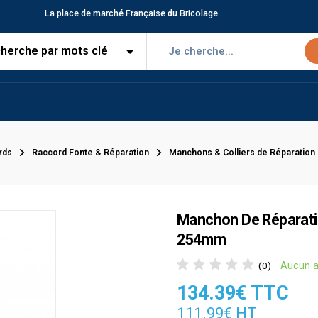
La place de marché Française du Bricolage
rds
Raccord Fonte & Réparation
Manchons & Colliers de Réparation
Manchon De Réparatio
254mm
Aucun a
(0)
134.39€ TTC
111.99€ HT