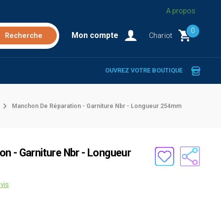
A propos
0
Mon compte
Chariot
OUVREZ VOTRE BOUTIQUE
Manchon De Réparation - Garniture Nbr - Longueur 254mm
n - Garniture Nbr - Longueur
vis