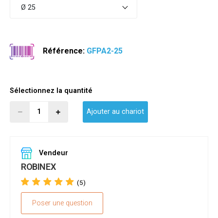
Ø 25
Référence:
GFPA2-25
Sélectionnez la quantité
Ajouter au chariot
Vendeur
ROBINEX
(5)
Poser une question