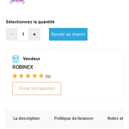
Sélectionnez la quantité
Ajouter au chariot
Vendeur
ROBINEX
(5)
Poser une question
La description
Politique de livraison
Notes et c