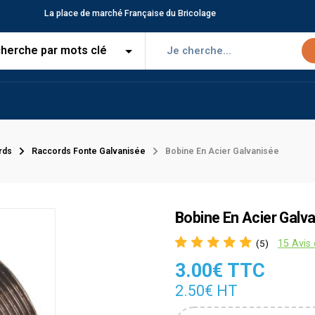
La place de marché Française du Bricolage
rds
Raccords Fonte Galvanisée
Bobine En Acier Galvanisée
Bobine En Acier Galv
15 Avis 
(5)
3.00€ TTC
2.50€ HT