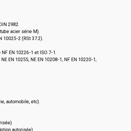
 DIN 2982.
ube acier série M).
N 10025-2 (RSt 37.2).
me NF EN 10226-1 et ISO 7-1.
es NE EN 10255, NE EN 10208-1, NF EN 10220-1,
ie, automobile, etc).
risée).
iption autorisée).