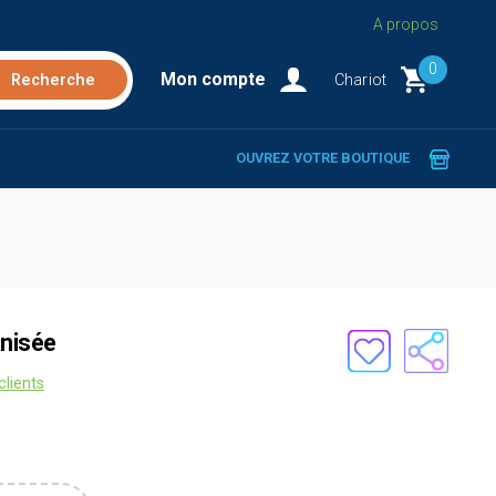
A propos
0
Mon compte
Chariot
OUVREZ VOTRE BOUTIQUE
anisée
clients